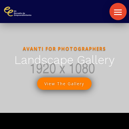
AVANTI FOR PHOTOGRAPHERS
Landscape Gallery
View The Gallery