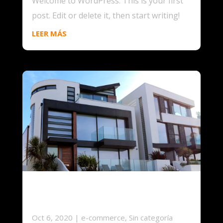
Welcome to WordPress. This is your first
post. Edit or delete it, then start writing!
LEER MÁS
Cras eget odio et nisi
aliquet
Oct 6, 2020
|
e-commerce
,
Sin categoría