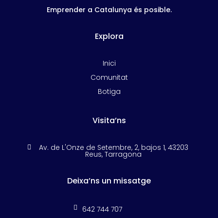
Emprender a Catalunya és posible.
Explora
Inici
Comunitat
Botiga
Visita’ns
Av. de L'Onze de Setembre, 2, bajos 1, 43203

Reus, Tarragona
Deixa’ns un missatge

642 744 707