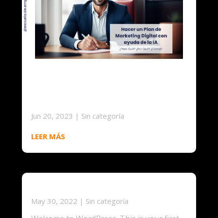
Crear un Pla de
Màrqueting Digital amb
l’ajuda de la IA
Jun 20, 2023
|
Sin categoría
LEER MÁS
Hello world!
May 30, 2022
|
Sin categoría