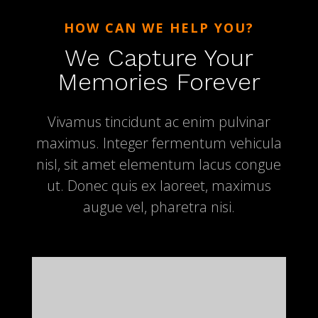
HOW CAN WE HELP YOU?
We Capture Your
Memories Forever
Vivamus tincidunt ac enim pulvinar
maximus. Integer fermentum vehicula
nisl, sit amet elementum lacus congue
Inici
ut. Donec quis ex laoreet, maximus
Comunitat
augue vel, pharetra nisi.
Botiga