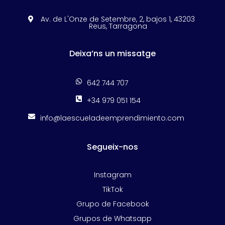
Av. de L'Onze de Setembre, 2, bajos 1, 43203

Reus, Tarragona
Deixa’ns un missatge

642 744 707

+34 979 051 154

info@laescueladeemprendimiento.com
Segueix-nos
Instagram
TikTok
Grupo de Facebook
Grupos de Whatsapp