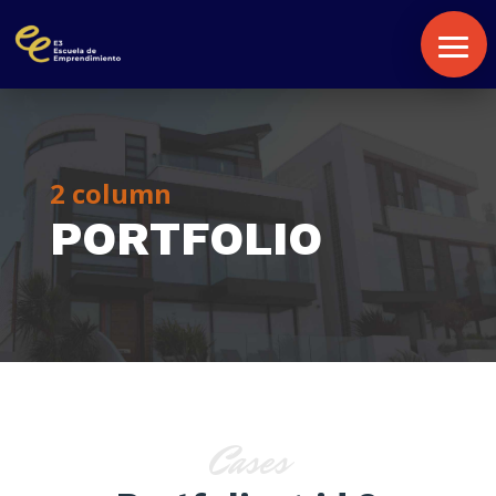
2 column
PORTFOLIO
Inici
Comunitat
Botiga
Cases